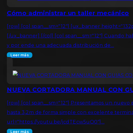
Cómo administrar un taller mecánico
[row] [col span__sm="12"] [ux_banner height="
[/ux_banner] [/col] [col span__sm="12"] Cuando h
y por ende una adecuada distribución de…
Leer más
NUEVA CORTADORA MANUAL CON GU
[row] [col span__sm="12"] Presentamos un nuevo p
hasta 3,2m de forma simple con excelente termin
url="https://youtu.be/jcdTEcw5uO0"]…
Leer más