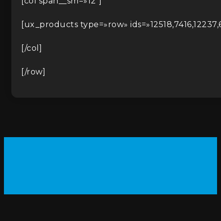
[col span__sm=»12″]
[ux_products type=»row» ids=»12518,7416,12237,
[/col]
[/row]