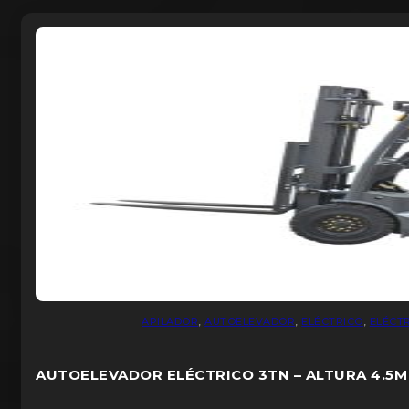
Máquinas Eléctricas
9
MARTILLO
1
OUTDOOR
93
PINTURERIA
49
SANITARIOS
88
SEGURIDAD
109
Uncategorized
7
APILADOR
,
AUTOELEVADOR
,
ELÉCTRICO
,
ELÉCT
AUTOELEVADOR ELÉCTRICO 3TN – ALTURA 4.5M –