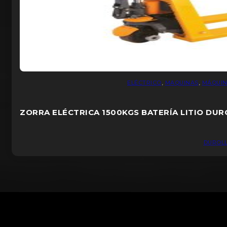
ELÉCTRICO
,
MAQUINAS
,
MÁQUIN
ZORRA ELÉCTRICA 1500KGS BATERÍA LITIO DUR
DUROL