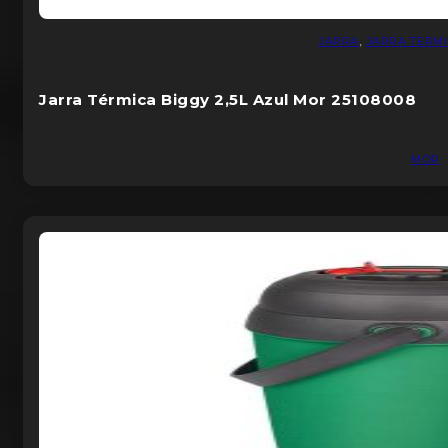
SANITARIOS
88
JARRA
,
JARRA TERM
SEGURIDAD
109
Uncategorized
7
Jarra Térmica Biggy 2,5L Azul Mor 25108008
MOR