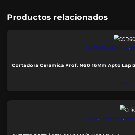
Productos relacionados
CORTADORA CERAMICA
,
F
Cortadora Ceramica Prof. N60 16Mm Apto Lapiz
DUROL
CUTTER
,
FERRETERIA
,
HERR