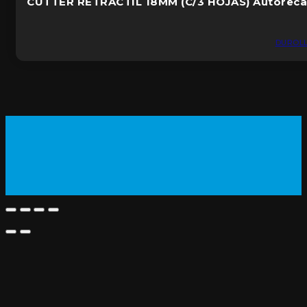
CUTTER RETRÁCTIL 18MM (C/3 HOJAS) Autoreca
DUROL