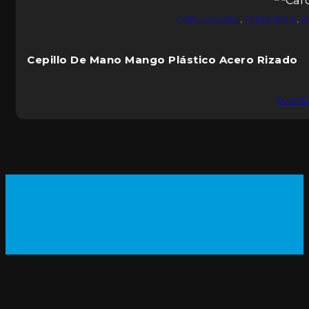
CEPILLO MANO
,
FERRETERIA
,
H
Cepillo De Mano Mango Plástico Acero Rizado
DUROL