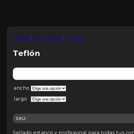
CINTAS
,
SANITARIOS
,
TEFLON
Teflón
ancho
largo
SKU:
Sellado estanco y profesional para todas tus co