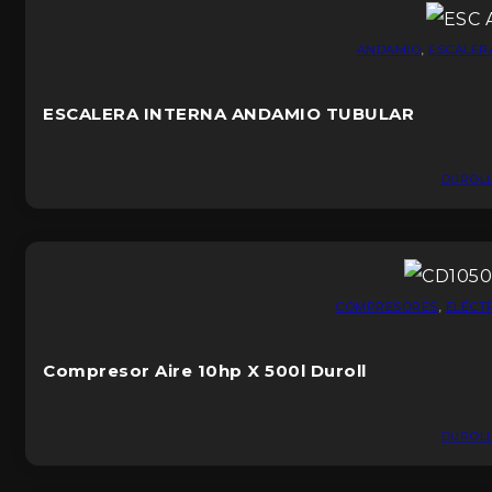
ANDAMIO
,
ESCALER
ESCALERA INTERNA ANDAMIO TUBULAR
DUROL
COMPRESORES
,
ELÉCT
Compresor Aire 10hp X 500l Duroll
DUROL