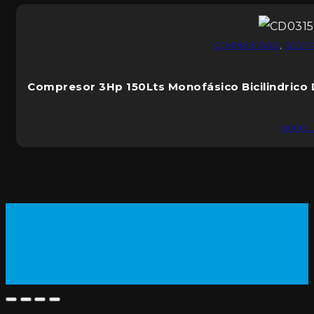
COMPRESORES
,
ELÉCT
Compresor 3Hp 150Lts Monofásico Bicilindrico 
DUROL