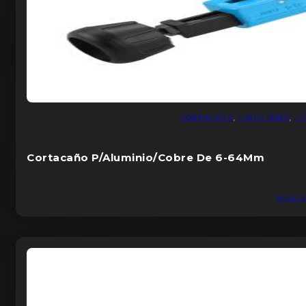
CORTACAÑO
,
FERRETERIA
,
HE
Cortacaño P/Aluminio/Cobre De 6-64Mm
WOKIN