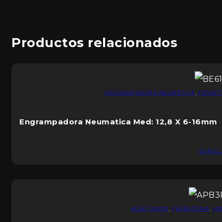
Productos relacionados
ENGRAMPADORA NEUMÁTICA
,
FERRET
Engrampadora Neumatica Med: 12,8 X 6-16mm
DUROL
ADAPTADOR
,
FERRETERIA
,
HE