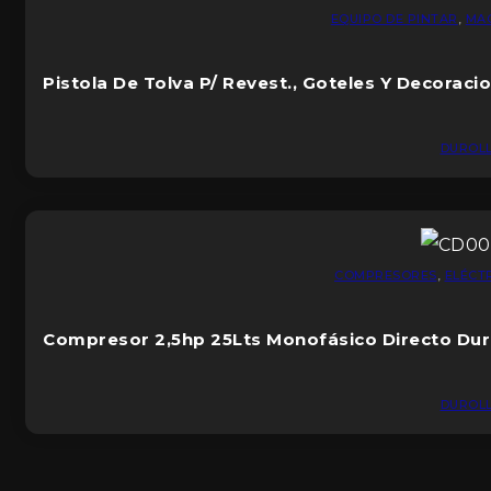
EQUIPO DE PINTAR
,
MA
Pistola De Tolva P/ Revest., Goteles Y Decoraci
DUROL
COMPRESORES
,
ELÉCT
Compresor 2,5hp 25Lts Monofásico Directo Dur
DUROL