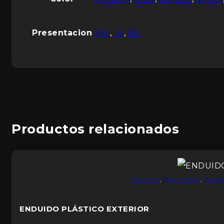
Presentacion
20L
,
4L
,
10L
Productos relacionados
ENDUIDO
,
PINTURERIA
,
TERMI
ENDUIDO PLÁSTICO EXTERIOR