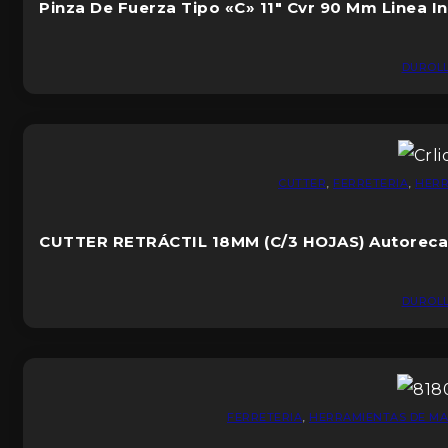
Pinza De Fuerza Tipo «C» 11″ Cvr 90 Mm Linea In
DUROL
CUTTER
,
FERRETERIA
,
HERR
CUTTER RETRÁCTIL 18MM (C/3 HOJAS) Autoreca
DUROL
FERRETERIA
,
HERRAMIENTAS DE M