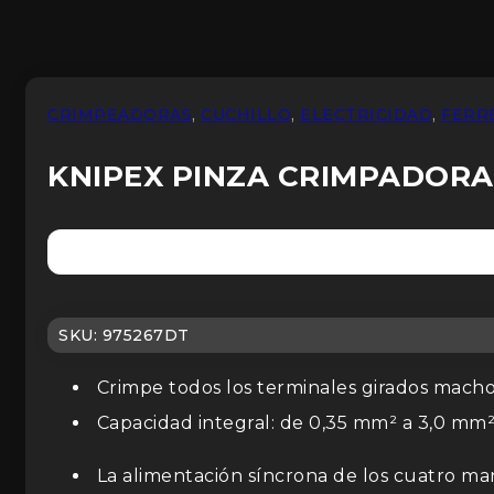
CRIMPEADORAS
,
CUCHILLO
,
ELECTRICIDAD
,
FERR
KNIPEX PINZA CRIMPADORA
SKU:
975267DT
Crimpe todos los terminales girados mach
Capacidad integral: de 0,35 mm² a 3,0 mm
La alimentación síncrona de los cuatro ma