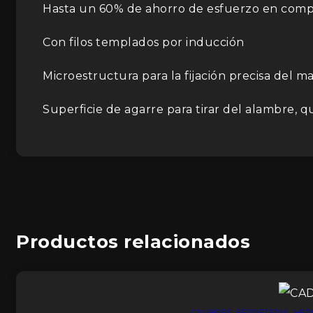
Hasta un 60% de ahorro de esfuerzo en compar
Con filos templados por inducción
Microestructura para la fijación precisa del ma
Superficie de agarre para tirar del alambre, qu
Productos relacionados
CALIBRES
,
FERRETERIA
,
HER