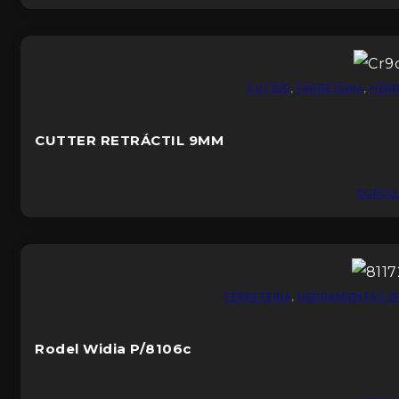
CUTTER
,
FERRETERIA
,
HERR
CUTTER RETRÁCTIL 9MM
DUROL
FERRETERIA
,
HERRAMIENTAS D
Rodel Widia P/8106c