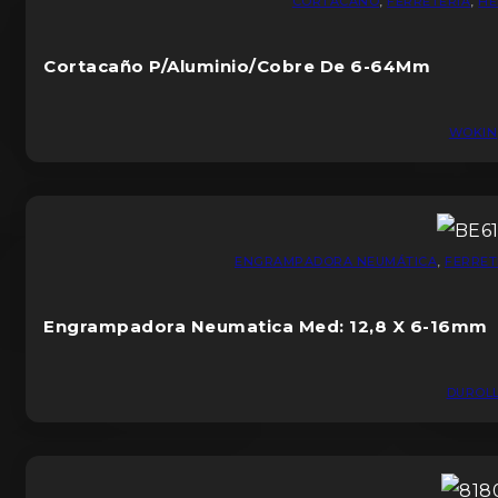
CORTACAÑO
,
FERRETERIA
,
HE
Cortacaño P/Aluminio/Cobre De 6-64Mm
WOKIN
ENGRAMPADORA NEUMÁTICA
,
FERRET
Engrampadora Neumatica Med: 12,8 X 6-16mm
DUROL