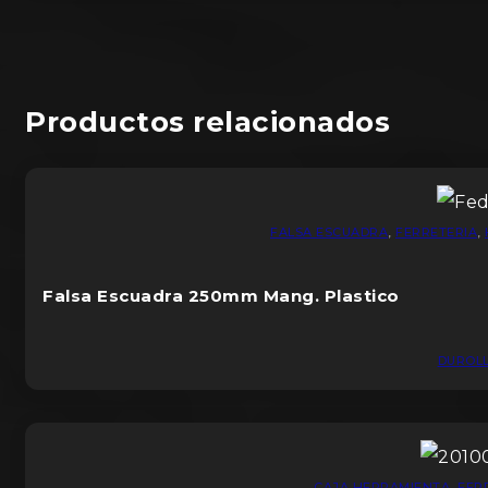
Productos relacionados
FALSA ESCUADRA
,
FERRETERIA
,
Falsa Escuadra 250mm Mang. Plastico
DUROL
CAJA HERRAMIENTA
,
FER