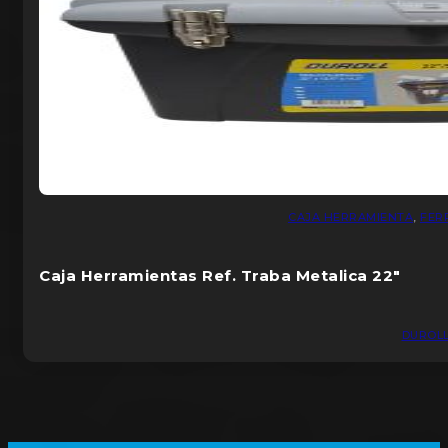
CAJA HERRAMIENTA
,
FER
Caja Herramientas Ref. Traba Metalica 22″
DUROL