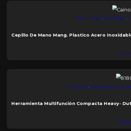
CEPILLO MANO
,
FERRETERIA
,
H
Cepillo De Mano Mang. Plastico Acero Inoxidabl
DUROL
FERRETERIA
,
HERRAMIENTAS DE M
Herramienta Multifunción Compacta Heavy- Du
DUROL