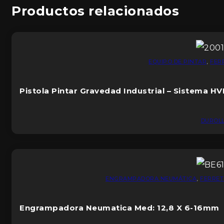
Productos relacionados
EQUIPO DE PINTAR
,
FER
Pistola Pintar Gravedad Industrial – Sistema HVL
DUROL
ENGRAMPADORA NEUMÁTICA
,
FERRET
Engrampadora Neumatica Med: 12,8 X 6-16mm