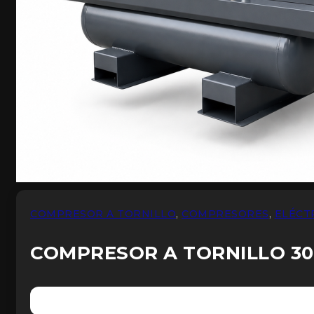
COMPRESOR A TORNILLO
,
COMPRESORES
,
ELÉCT
COMPRESOR A TORNILLO 30HP 