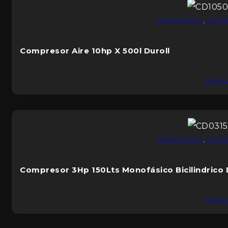
COMPRESORES
,
ELÉCT
Compresor Aire 10hp X 500l Duroll
DUROL
COMPRESORES
,
ELÉCT
Compresor 3Hp 150Lts Monofásico Bicilindrico 
DUROL