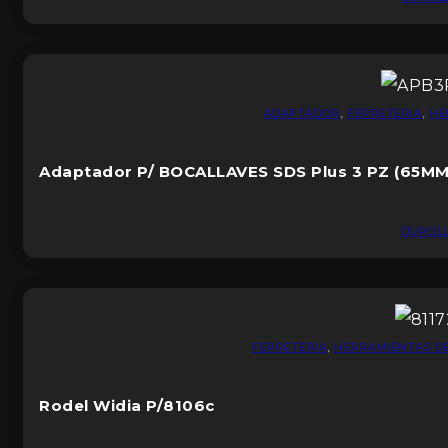
ADAPTADOR
,
FERRETERIA
,
HE
Adaptador P/ BOCALLAVES SDS Plus 3 PZ (65MM X
DUROL
FERRETERIA
,
HERRAMIENTAS D
Rodel Widia P/8106c